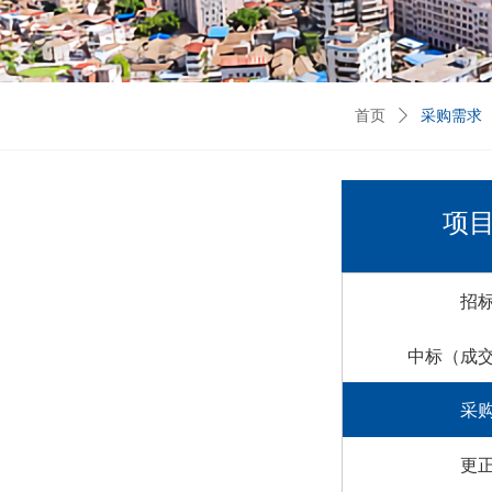
首页
采购需求
ꄲ
项
招
中标（成
采
更