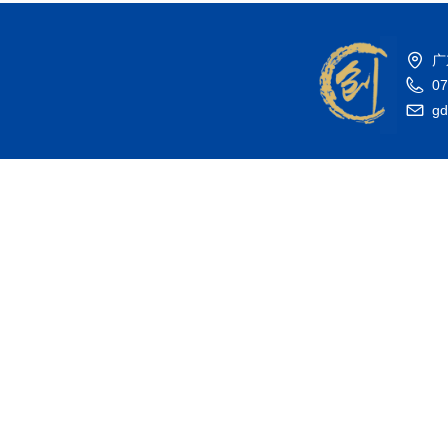
广
07
gd