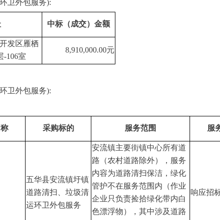
环卫外包服务):
址
中标（成交）金额
开发区雁栖
8,910,000.00元
-106室
环卫外包服务):
名称
采购标的
服务范围
服
安流镇主要街镇中心所有道
路（农村道路除外），服务
内容为道路清扫保洁，绿化
五华县安流镇圩镇
管护不在服务范围内（作业
道路清扫、垃圾清
响应招
企业只负责捡拾绿化带内白
运环卫外包服务
色漂浮物），其中涉及道路